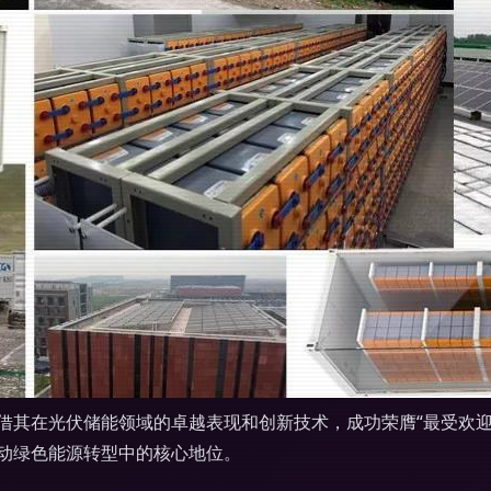
借其在光伏储能领域的卓越表现和创新技术，成功荣膺“最受欢迎
动绿色能源转型中的核心地位。