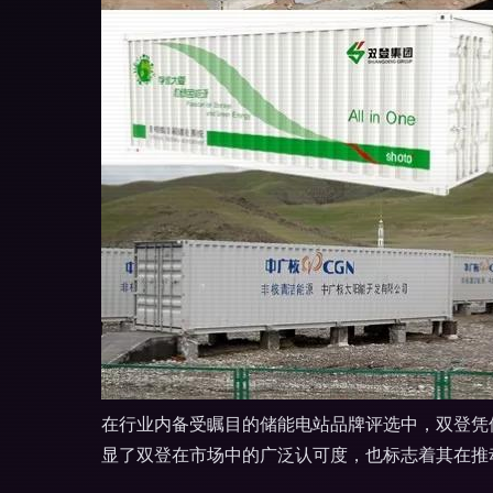
在行业内备受瞩目的储能电站品牌评选中，双登凭
显了双登在市场中的广泛认可度，也标志着其在推