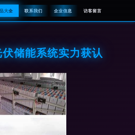
品大全
联系我们
企业信息
访客留言
光伏储能系统实力获认