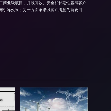
工商业级项目，并以高效、安全和长期性赢得客户
与引导效果；另一方面承诺以客户满意为首要目