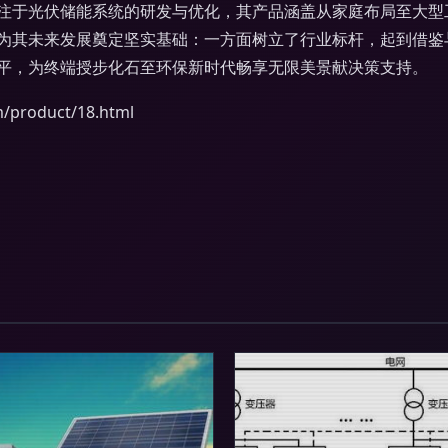
注于光伏储能系统的研发与优化，其产品涵盖从家庭布局至大型
为其未来发展奠定坚实基础：一方面树立了行业标杆，起到借鉴
平，为终端授步化石至环保新时代畅享无限美景献决策支持。
roduct/18.html