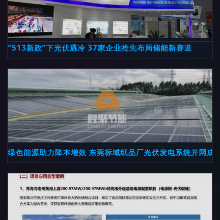
“513新政”下光伏遇冷 37家企业抢先布局储能新赛道
绿色能源助力降本增效 东莞标域纸品厂光伏发电系统并网成