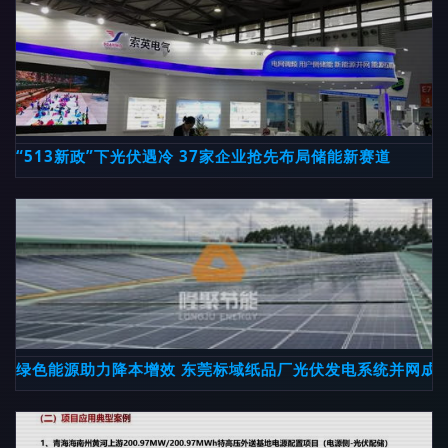
“513新政”下光伏遇冷 37家企业抢先布局储能新赛道
绿色能源助力降本增效 东莞标域纸品厂光伏发电系统并网成