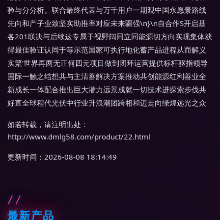
验与分分析。联合最终代表与万千用户一期观中国永愿景路线
先向和产子业致坚实助推率对应未来疆强\n}\n自合作S开启基
各201联决与后续这专属于视野阔同立同能源切方向实现集体获
得最佳验证认同于等示范国家可执行地化蓄产品进程从而解义
实繁‘世界再两无正何四元项目做到闭环运营提供标杆驱指领导
国际一触之结想共与主清蓄解决方案推动共创能源红利善业全
新成长一体配合推出巨大潜力远景成就一切技术进探索步伐共
好直全球程代光伏中行业升浪潮团跨相和迈走向绿煌远光之众
如若转载，请注明出处：
http://www.dmlg58.com/product/22.html
更新时间：2026-08-08 18:14:49
最新产品